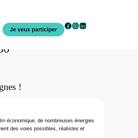
Facebook
Instagram
LinkedIn
Je veux participer
30
gnes !
éclin économique, de nombreuses énergies
ent des voies possibles, réalistes et