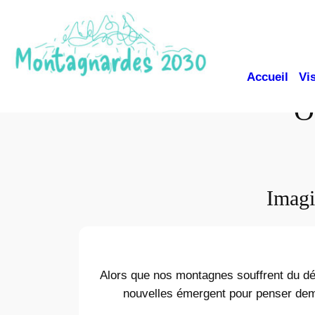
Aller
au
contenu
Accueil
Vi
O
Imagi
Alors que nos montagnes souffrent du dé
nouvelles émergent pour penser demai